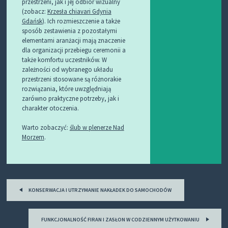
przestrzeni, jak i jej odbiór wizualny
(zobacz:
Krzesła chiavari Gdynia
Gdańsk
). Ich rozmieszczenie a także
sposób zestawienia z pozostałymi
elementami aranżacji mają znaczenie
dla organizacji przebiegu ceremonii a
także komfortu uczestników. W
zależności od wybranego układu
przestrzeni stosowane są różnorakie
rozwiązania, które uwzględniają
zarówno praktyczne potrzeby, jak i
charakter otoczenia.
Warto zobaczyć:
ślub w plenerze Nad
Morzem
.
Post
KONSERWACJA I UTRZYMANIE NAKŁADEK DO SAMOCHODÓW
navigation
FUNKCJONALNOŚĆ FIRAN I ZASŁON W CODZIENNYM UŻYTKOWANIU